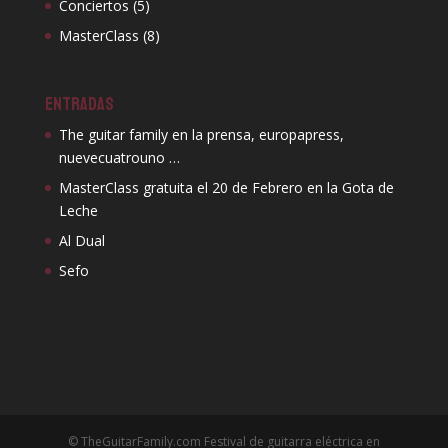
Conciertos
(5)
MasterClass
(8)
ENTRADAS
The guitar family en la prensa, europapress,
nuevecuatrouno …
MasterClass gratuita el 20 de Febrero en la Gota de
Leche
Al Dual
Sefo
© TheGuitarFamily.com Festival de guitarra eléctrica en