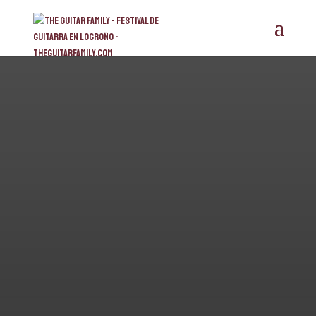
THE GUITAR FAMILY
2026
Historia y filosofía (“Un festival para vivir la
música de cerca”)
The Guitar Family – Logroño 2026
nace de una idea del
músico y productor
Alfonso Herce
, con el deseo de reunir
en un mismo lugar a guitarristas, marcas y amantes de la
música en todas sus formas.