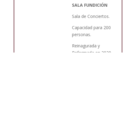
SALA FUNDICIÓN
Sala de Conciertos.
Capacidad para 200
personas.
Reinagurada y
Reformada en 2020
ofrece el mejor lugar
de la ciudad para la
música en directo.
Sonido, luces, etc.
ENTRADAS CONCIERTOS